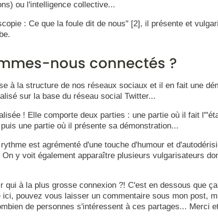
s) ou l'intelligence collective...
copie : Ce que la foule dit de nous" [2], il présente et vulga
be.
mes-nous connectés ?
se à la structure de nos réseaux sociaux et il en fait une dé
alisé sur la base du réseau social Twitter...
lisée ! Elle comporte deux parties : une partie où il fait l'"éta
; puis une partie où il présente sa démonstration...
rythme est agrémenté d'une touche d'humour et d'autodérision
 ! On y voit également apparaître plusieurs vulgarisateurs do
r qui à la plus grosse connexion ?! C'est en dessous que ç
e ici, pouvez vous laisser un commentaire sous mon post, m
ombien de personnes s'intéressent à ces partages... Merci e