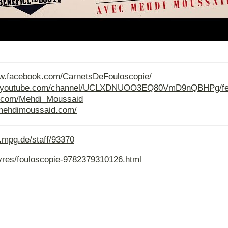
ww.facebook.com/CarnetsDeFouloscopie/
w.youtube.com/channel/UCLXDNUOO3EQ80VmD9nQBHPg/fe
er.com/Mehdi_Moussaid
.mehdimoussaid.com/
.mpg.de/staff/93370
livres/fouloscopie-9782379310126.html