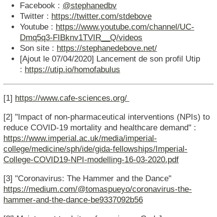
Facebook :
@stephanedbv
Twitter :
https://twitter.com/stdebove
Youtube :
https://www.youtube.com/channel/UC-
Dmq5q3-FIBknv1TVIR__Q/videos
Son site :
https://stephanedebove.net/
[Ajout le 07/04/2020] Lancement de son profil Utip
:
https://utip.io/homofabulus
[1]
https://www.cafe-sciences.org/
[2] "Impact of non-pharmaceutical interventions (NPIs) to
reduce COVID-19 mortality and healthcare demand" :
https://www.imperial.ac.uk/media/imperial-
college/medicine/sph/ide/gida-fellowships/Imperial-
College-COVID19-NPI-modelling-16-03-2020.pdf
[3] "Coronavirus: The Hammer and the Dance"
https://medium.com/@tomaspueyo/coronavirus-the-
hammer-and-the-dance-be9337092b56